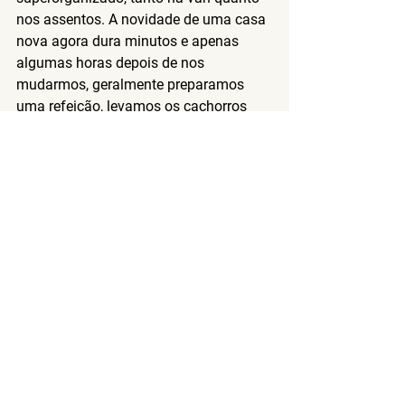
nos assentos. A novidade de uma casa 
nova agora dura minutos e apenas 
algumas horas depois de nos 
mudarmos, geralmente preparamos 
uma refeição, levamos os cachorros 
para passear, acendemos o fogo, 
abrimos o vinho e nos acomodamos 
para uma noite normal como se 
tivéssemos viveu lá durante anos.
Algo que você sugeriria observar ao 
concordar com uma casa?
Possivelmente um para outro artigo, 
mas eu definitivamente perguntaria 
sobre câmeras de segurança internas!! 
E se você vai dividir a casa com 
alguém!